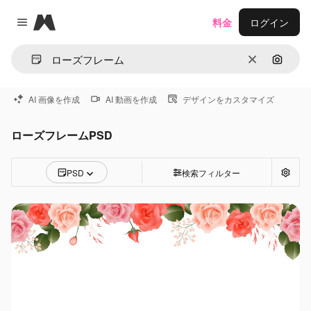
Magnific
料金
ログイン
Close menu
消去
画像で
AI 画像を作成
AI 動画を作成
デザインをカスタマイズ
ローズフレームPSD
PSD
検索フィルター