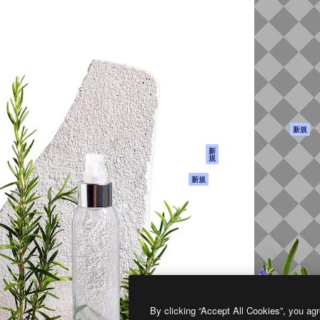
製品
はじめに
ティブ制作を導くためのプラ
Spaces
Academy
クリエイター、企業、代理
AI アシスタント
ドキュメント
含む100万人以上が利用して
AI 画像生成ツール
サポート
AI 動画生成ツール
利用規約
AI 音声合成ツール
プライバシーポリ
シー
ストックコンテン
ツ
オリジナル
新規
Claude/ChatGPT
クッキーポリシー
新
規
向けMCP
トラストセンター
エージェント
アフィリエイト
新規
API
法人向け
モバイルアプリ
すべてのMagnificツ
ール
2026
Freepik Company S.L.U.
無断複写・転載を禁じます
.
By clicking “Accept All Cookies”, you agr