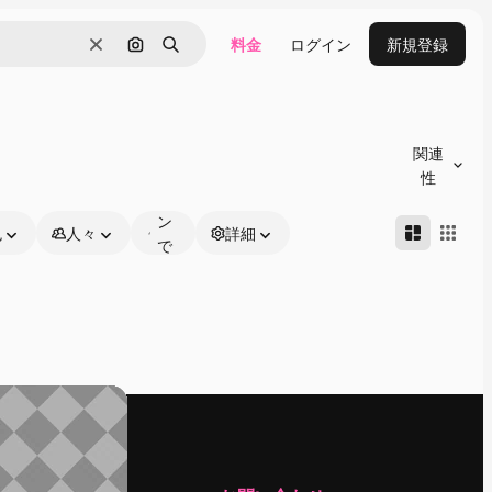
料金
ログイン
新規登録
消去
画像で検索
検索
オ
ン
関連
ラ
性
イ
ン
色
人々
詳細
で
編
集
可
能