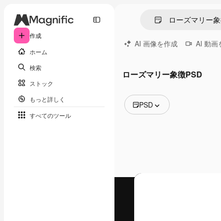
作成
AI 画像を作成
AI 動
ホーム
検索
ローズマリー象徴PSD
ストック
もっと詳しく
PSD
すべてのツール
全ての画像
ベクトル
イラスト
写真
PSD
テンプレート
モックアップ
動画
映像素材
モーショングラフィックス
動画テンプレート
アイコン
3D モデル