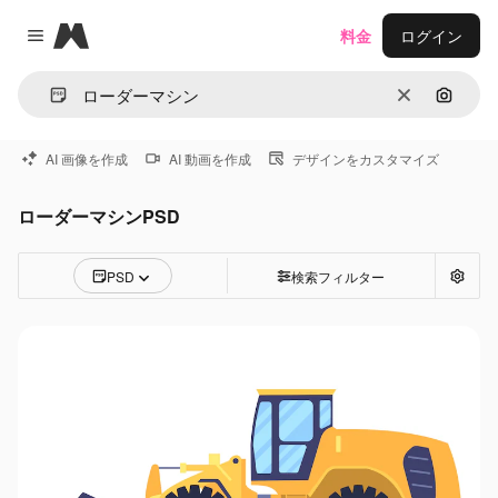
Magnific
料金
ログイン
Close menu
消去
画像で
AI 画像を作成
AI 動画を作成
デザインをカスタマイズ
ローダーマシンPSD
PSD
検索フィルター