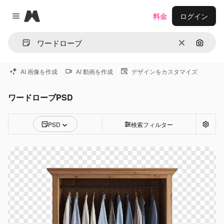
Magnific
料金
ログイン
Close menu
消去
画像で
AI 画像を作成
AI 動画を作成
デザインをカスタマイズ
ワードローブPSD
PSD
検索フィルター