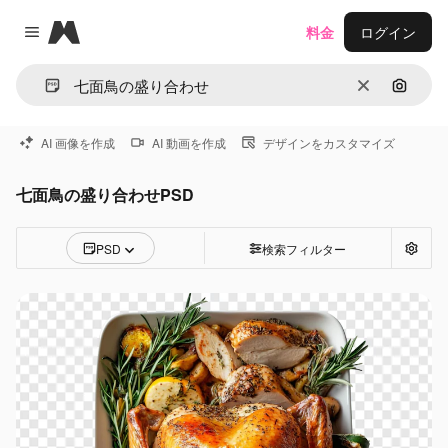
Magnific
料金
ログイン
Close menu
消去
画像で
AI 画像を作成
AI 動画を作成
デザインをカスタマイズ
七面鳥の盛り合わせPSD
PSD
検索フィルター