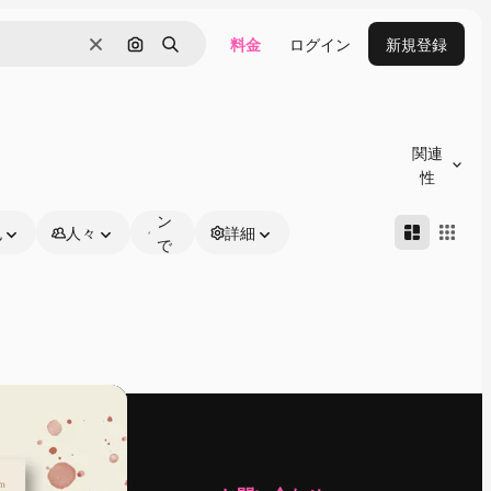
料金
ログイン
新規登録
消去
画像で検索
検索
オ
ン
関連
ラ
性
イ
ン
色
人々
詳細
で
編
集
可
能