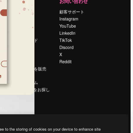
運営
お問い合わせ
料金
顧客サポート
会社概要
Instagram
Reviews
YouTube
採用情報
LinkedIn
検索トレンド
TikTok
ブログ
Discord
イベント
X
Slidesgo
Reddit
コンテンツを販売
する
プレスルーム
magnific.aiをお探し
ですか？
ee to the storing of cookies on your device to enhance site