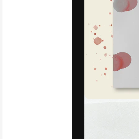
フォント
最高のクリエイ
ットフォーム。
店、スタジオを
います。
日本語
Copyright © 2010-