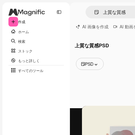
作成
AI 画像を作成
AI 動
ホーム
検索
上質な質感PSD
ストック
もっと詳しく
PSD
すべてのツール
全ての画像
ベクトル
イラスト
写真
PSD
テンプレート
モックアップ
動画
映像素材
モーショングラフィックス
動画テンプレート
アイコン
3D モデル