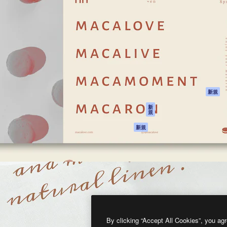
製品
はじめに
ティブ制作を導くためのプラ
Spaces
Academy
クリエイター、企業、代理
AI アシスタント
ドキュメント
含む100万人以上が利用して
AI 画像生成ツール
サポート
AI 動画生成ツール
利用規約
AI 音声合成ツール
プライバシーポリ
シー
ストックコンテン
ツ
オリジナル
新規
Claude/ChatGPT
クッキーポリシー
新
規
向けMCP
トラストセンター
エージェント
アフィリエイト
新規
API
法人向け
モバイルアプリ
すべてのMagnificツ
ール
2026
Freepik Company S.L.U.
無断複写・転載を禁じます
.
By clicking “Accept All Cookies”, you agr