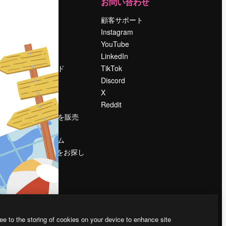
運営
お問い合わせ
料金
顧客サポート
会社概要
Instagram
Reviews
YouTube
採用情報
LinkedIn
検索トレンド
TikTok
ブログ
Discord
イベント
X
Slidesgo
Reddit
コンテンツを販売
する
プレスルーム
magnific.aiをお探し
ですか？
ee to the storing of cookies on your device to enhance site