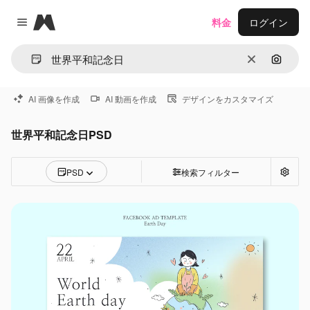
Magnific
料金
ログイン
Close menu
消去
画像で
AI 画像を作成
AI 動画を作成
デザインをカスタマイズ
世界平和記念日PSD
PSD
検索フィルター