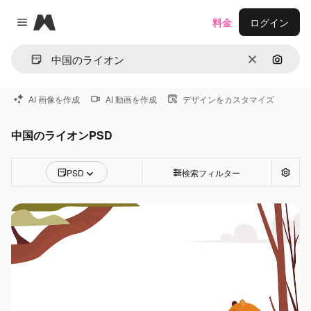
Magnific
料金
ログイン
Close menu
消去
画像で
AI 画像を作成
AI 動画を作成
デザインをカスタマイズ
中国のライオンPSD
PSD
検索フィルター