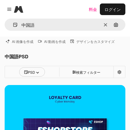
Magnific
料金
ログイン
Close menu
消去
画像で
AI 画像を作成
AI 動画を作成
デザインをカスタマイズ
中国語PSD
PSD
検索フィルター