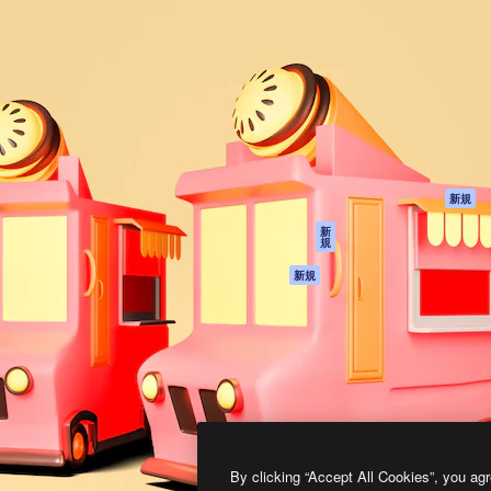
製品
はじめに
ティブ制作を導くためのプラ
Spaces
Academy
クリエイター、企業、代理
AI アシスタント
ドキュメント
含む100万人以上が利用して
AI 画像生成ツール
サポート
AI 動画生成ツール
利用規約
AI 音声合成ツール
プライバシーポリ
シー
ストックコンテン
ツ
オリジナル
新規
Claude/ChatGPT
クッキーポリシー
新
規
向けMCP
トラストセンター
エージェント
アフィリエイト
新規
API
法人向け
モバイルアプリ
すべてのMagnificツ
ール
2026
Freepik Company S.L.U.
無断複写・転載を禁じます
.
By clicking “Accept All Cookies”, you agr