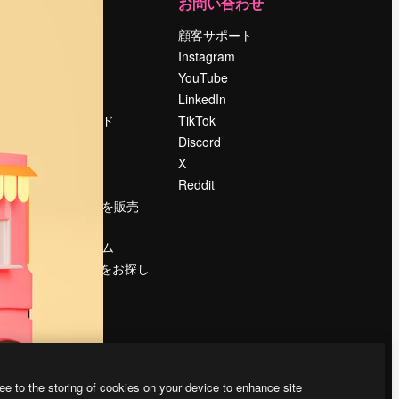
運営
お問い合わせ
料金
顧客サポート
会社概要
Instagram
Reviews
YouTube
採用情報
LinkedIn
検索トレンド
TikTok
ブログ
Discord
イベント
X
Slidesgo
Reddit
コンテンツを販売
する
プレスルーム
magnific.aiをお探し
ですか？
ee to the storing of cookies on your device to enhance site