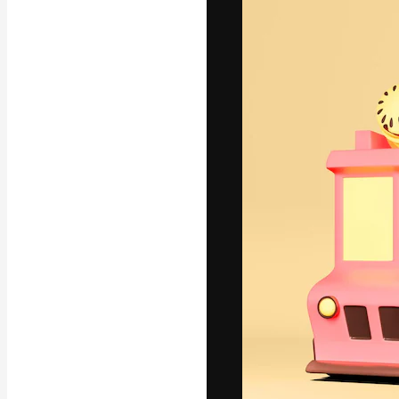
フォント
最高のクリエイ
ットフォーム。
店、スタジオを
います。
日本語
Copyright © 2010-