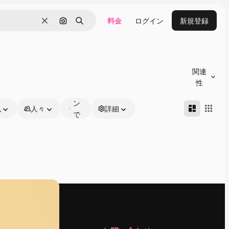
料金
ログイン
新規登録
消去
画像で検索
検索
オ
ン
関連
ラ
性
イ
ン
色
人々
詳細
で
編
集
可
能