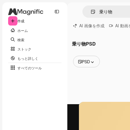
作成
AI 画像を作成
AI 動
ホーム
検索
乗り物PSD
ストック
もっと詳しく
PSD
すべてのツール
全ての画像
ベクトル
イラスト
写真
PSD
テンプレート
モックアップ
動画
映像素材
モーショングラフィックス
動画テンプレート
アイコン
3D モデル