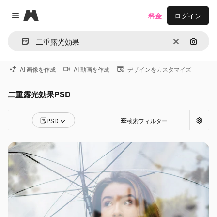
Magnific
料金
ログイン
Close menu
消去
画像で
AI 画像を作成
AI 動画を作成
デザインをカスタマイズ
二重露光効果PSD
PSD
検索フィルター