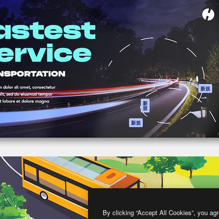
製品
はじめに
ティブ制作を導くためのプラ
Spaces
Academy
クリエイター、企業、代理
AI アシスタント
ドキュメント
含む100万人以上が利用して
AI 画像生成ツール
サポート
AI 動画生成ツール
利用規約
AI 音声合成ツール
プライバシーポリ
シー
ストックコンテン
ツ
オリジナル
新規
Claude/ChatGPT
クッキーポリシー
新
規
向けMCP
トラストセンター
エージェント
アフィリエイト
新規
API
法人向け
モバイルアプリ
すべてのMagnificツ
ール
2026
Freepik Company S.L.U.
無断複写・転載を禁じます
.
By clicking “Accept All Cookies”, you agr