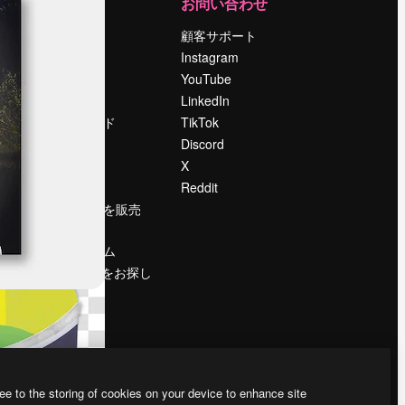
運営
お問い合わせ
料金
顧客サポート
会社概要
Instagram
Reviews
YouTube
採用情報
LinkedIn
検索トレンド
TikTok
ブログ
Discord
イベント
X
Slidesgo
Reddit
コンテンツを販売
する
プレスルーム
magnific.aiをお探し
ですか？
ee to the storing of cookies on your device to enhance site