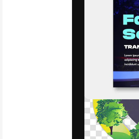
フォント
最高のクリエイ
ットフォーム。
店、スタジオを
います。
日本語
Copyright © 2010-