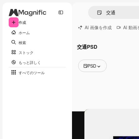
作成
AI 画像を作成
AI 動
ホーム
検索
交通PSD
ストック
もっと詳しく
PSD
すべてのツール
全ての画像
ベクトル
イラスト
写真
PSD
テンプレート
モックアップ
動画
映像素材
モーショングラフィックス
動画テンプレート
アイコン
3D モデル