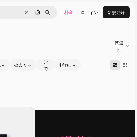
料金
ログイン
新規登録
消去
画像で検索
検索
オ
ン
関連
ラ
性
イ
ン
色
人々
詳細
で
編
集
可
能