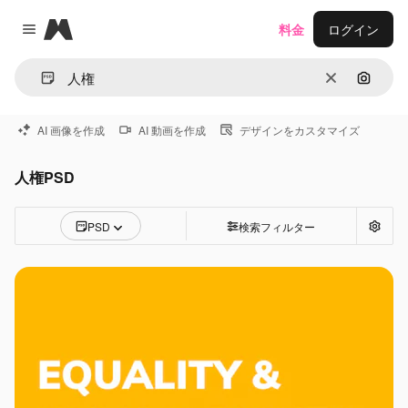
Magnific
料金
ログイン
Close menu
消去
画像で
AI 画像を作成
AI 動画を作成
デザインをカスタマイズ
人権PSD
PSD
検索フィルター