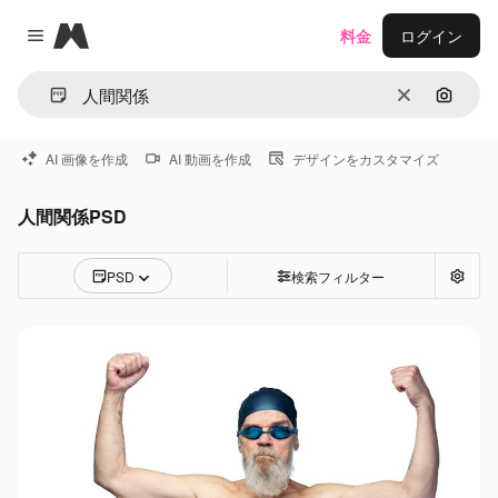
Magnific
料金
ログイン
Close menu
消去
画像で
AI 画像を作成
AI 動画を作成
デザインをカスタマイズ
人間関係PSD
PSD
検索フィルター