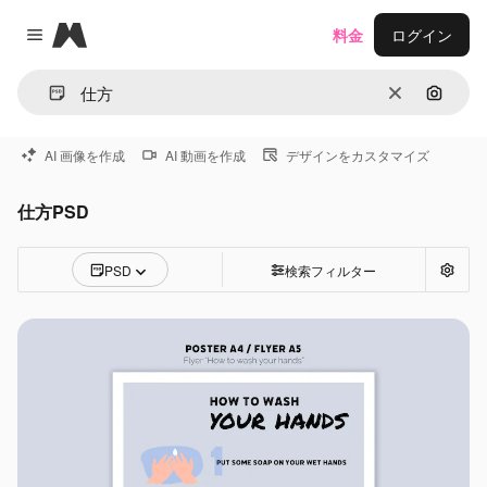
Magnific
料金
ログイン
Close menu
消去
画像で
AI 画像を作成
AI 動画を作成
デザインをカスタマイズ
仕方PSD
PSD
検索フィルター