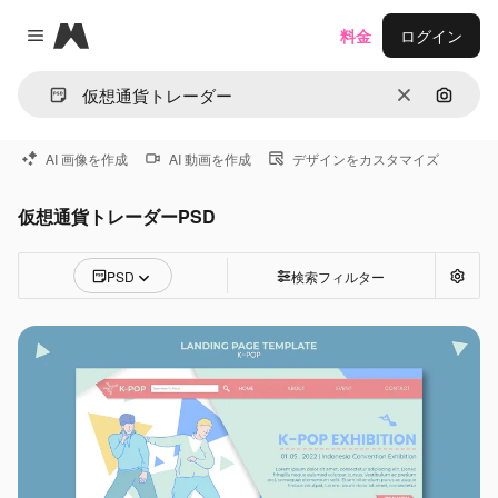
Magnific
料金
ログイン
Close menu
消去
画像で
AI 画像を作成
AI 動画を作成
デザインをカスタマイズ
仮想通貨トレーダーPSD
PSD
検索フィルター