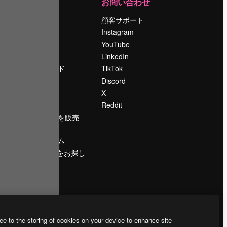
運営
お問い合わせ
料金
顧客サポート
会社概要
Instagram
Reviews
YouTube
採用情報
LinkedIn
検索トレンド
TikTok
ブログ
Discord
イベント
X
Slidesgo
Reddit
コンテンツを販売
する
プレスルーム
magnific.aiをお探し
ですか？
ee to the storing of cookies on your device to enhance site