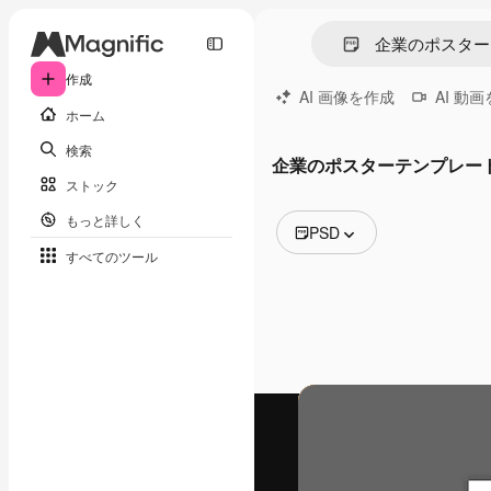
作成
AI 画像を作成
AI 動
ホーム
検索
企業のポスターテンプレート
ストック
もっと詳しく
PSD
すべてのツール
全ての画像
ベクトル
イラスト
写真
PSD
テンプレート
モックアップ
動画
映像素材
モーショングラフィックス
動画テンプレート
アイコン
3D モデル