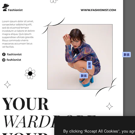
製品
はじめに
ティブ制作を導くためのプラ
Spaces
Academy
クリエイター、企業、代理
AI アシスタント
ドキュメント
含む100万人以上が利用して
AI 画像生成ツール
サポート
AI 動画生成ツール
利用規約
AI 音声合成ツール
プライバシーポリ
シー
ストックコンテン
ツ
オリジナル
新規
Claude/ChatGPT
クッキーポリシー
新
規
向けMCP
トラストセンター
エージェント
アフィリエイト
新規
API
法人向け
モバイルアプリ
すべてのMagnificツ
ール
2026
Freepik Company S.L.U.
無断複写・転載を禁じます
.
By clicking “Accept All Cookies”, you agr