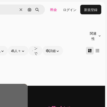
料金
ログイン
新規登録
消去
画像で検索
検索
オ
ン
関連
ラ
性
イ
ン
色
人々
詳細
で
編
集
可
能