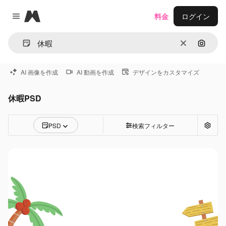
Magnific
料金
ログイン
Close menu
消去
画像で
AI 画像を作成
AI 動画を作成
デザインをカスタマイズ
休暇PSD
PSD
検索フィルター