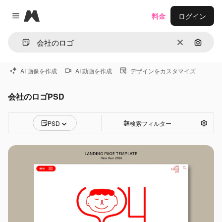
Magnific
料金
ログイン
Close menu
消去
画像で
AI 画像を作成
AI 動画を作成
デザインをカスタマイズ
会社のロゴPSD
PSD
検索フィルター