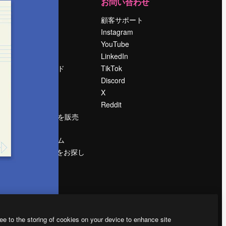
運営
お問い合わせ
料金
顧客サポート
会社概要
Instagram
Reviews
YouTube
採用情報
LinkedIn
検索トレンド
TikTok
ブログ
Discord
イベント
X
Slidesgo
Reddit
コンテンツを販売
する
プレスルーム
magnific.aiをお探し
ですか？
ee to the storing of cookies on your device to enhance site