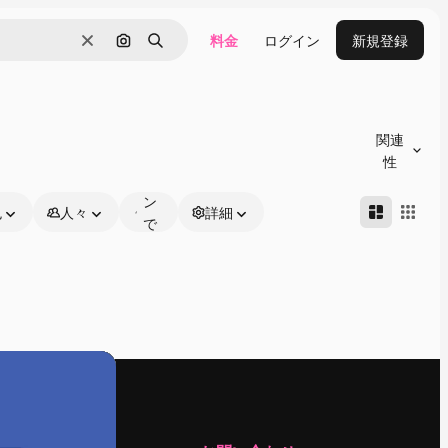
料金
ログイン
新規登録
消去
画像で検索
検索
オ
ン
関連
ラ
性
イ
ン
色
人々
詳細
で
編
集
可
能