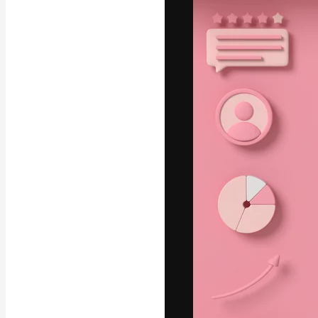
フォント
最高のクリエイ
ットフォーム。
店、スタジオを
います。
日本語
Copyright © 2010-