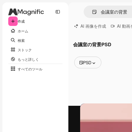
作成
AI 画像を作成
AI 動
ホーム
検索
会議室の背景PSD
ストック
もっと詳しく
PSD
すべてのツール
全ての画像
ベクトル
イラスト
写真
PSD
テンプレート
モックアップ
動画
映像素材
モーショングラフィックス
動画テンプレート
アイコン
3D モデル