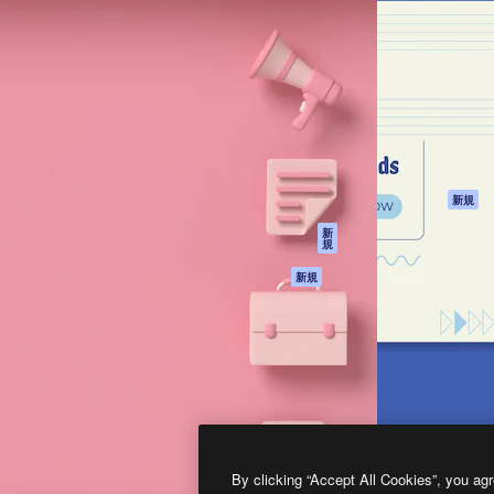
製品
はじめに
ティブ制作を導くためのプラ
Spaces
Academy
クリエイター、企業、代理
AI アシスタント
ドキュメント
含む100万人以上が利用して
AI 画像生成ツール
サポート
AI 動画生成ツール
利用規約
AI 音声合成ツール
プライバシーポリ
シー
ストックコンテン
ツ
オリジナル
新規
Claude/ChatGPT
クッキーポリシー
新
規
向けMCP
トラストセンター
エージェント
アフィリエイト
新規
API
法人向け
モバイルアプリ
すべてのMagnificツ
ール
2026
Freepik Company S.L.U.
無断複写・転載を禁じます
.
By clicking “Accept All Cookies”, you agr