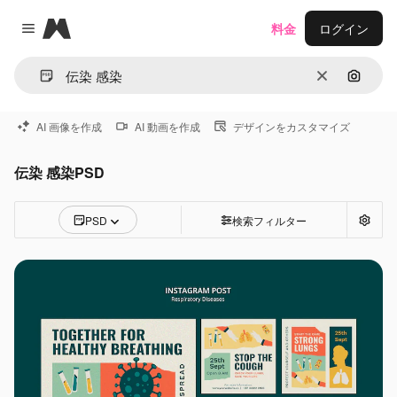
Magnific
料金
ログイン
Close menu
消去
画像で
AI 画像を作成
AI 動画を作成
デザインをカスタマイズ
伝染 感染PSD
PSD
検索フィルター