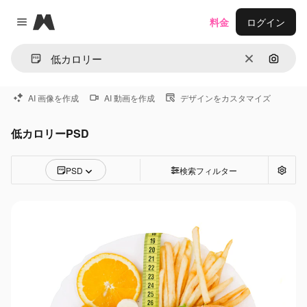
Magnific
料金
ログイン
Close menu
消去
画像で
AI 画像を作成
AI 動画を作成
デザインをカスタマイズ
低カロリーPSD
PSD
検索フィルター