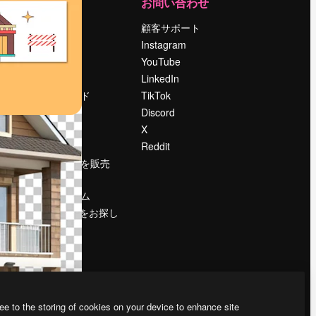
運営
お問い合わせ
料金
顧客サポート
会社概要
Instagram
Reviews
YouTube
採用情報
LinkedIn
検索トレンド
TikTok
ブログ
Discord
イベント
X
Slidesgo
Reddit
コンテンツを販売
する
プレスルーム
magnific.aiをお探し
ですか？
ee to the storing of cookies on your device to enhance site