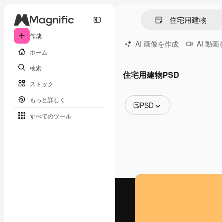
作成
AI 画像を作成
AI 動
ホーム
検索
住宅用建物PSD
ストック
もっと詳しく
PSD
すべてのツール
全ての画像
ベクトル
イラスト
写真
PSD
テンプレート
モックアップ
動画
映像素材
モーショングラフィックス
動画テンプレート
アイコン
3D モデル