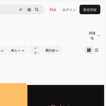
料金
ログイン
新規登録
消去
画像で検索
検索
オ
ン
関連
ラ
性
イ
ン
色
人々
詳細
で
編
集
可
能