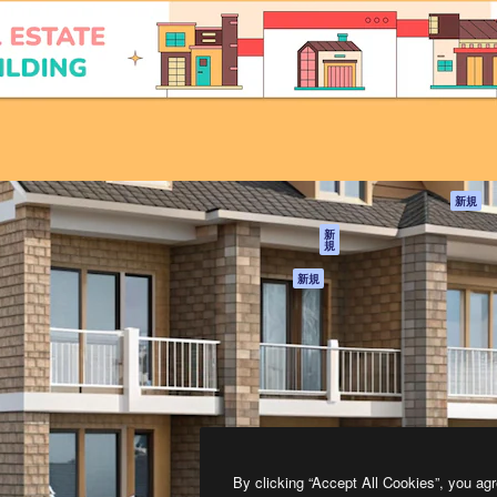
製品
はじめに
ティブ制作を導くためのプラ
Spaces
Academy
クリエイター、企業、代理
AI アシスタント
ドキュメント
含む100万人以上が利用して
AI 画像生成ツール
サポート
AI 動画生成ツール
利用規約
AI 音声合成ツール
プライバシーポリ
シー
ストックコンテン
ツ
オリジナル
新規
Claude/ChatGPT
クッキーポリシー
新
規
向けMCP
トラストセンター
エージェント
アフィリエイト
新規
API
法人向け
モバイルアプリ
すべてのMagnificツ
ール
2026
Freepik Company S.L.U.
無断複写・転載を禁じます
.
By clicking “Accept All Cookies”, you agr