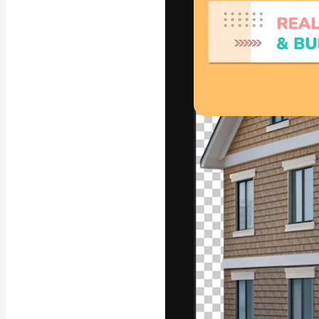
フォント
最高のクリエイ
ットフォーム。
店、スタジオを
います。
日本語
Copyright © 2010-