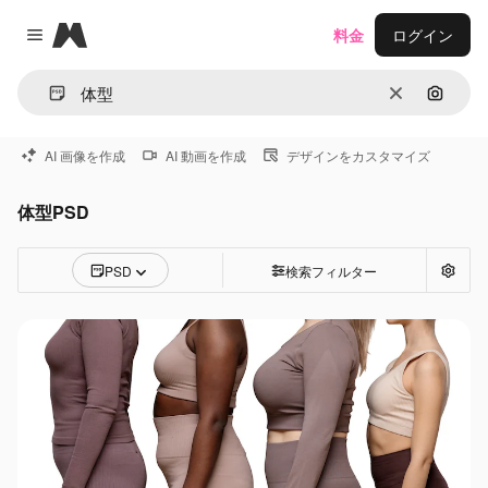
Magnific
料金
ログイン
Close menu
消去
画像で
AI 画像を作成
AI 動画を作成
デザインをカスタマイズ
体型PSD
PSD
検索フィルター