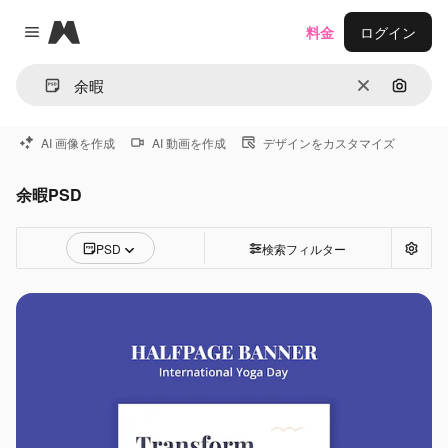
Magnific
料金
ログイン
Close menu
消去
画像で
AI 画像を作成
AI 動画を作成
デザインをカスタマイズ
余暇PSD
PSD
検索フィルター