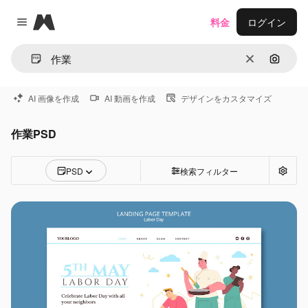
Magnific
料金
ログイン
Close menu
消去
画像で
AI 画像を作成
AI 動画を作成
デザインをカスタマイズ
作業PSD
PSD
検索フィルター