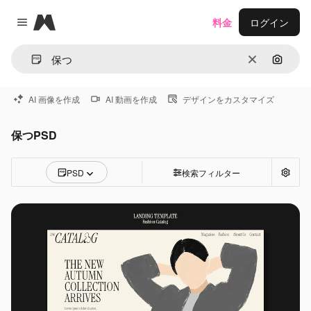
Magnific
料金
ログイン
Close menu
消去
画像で
AI 画像を作成
AI 動画を作成
デザインをカスタマイズ
保つPSD
PSD
検索フィルター