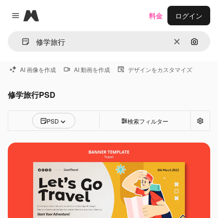
Magnific
料金
ログイン
Close menu
消去
画像で
AI 画像を作成
AI 動画を作成
デザインをカスタマイズ
修学旅行PSD
PSD
検索フィルター