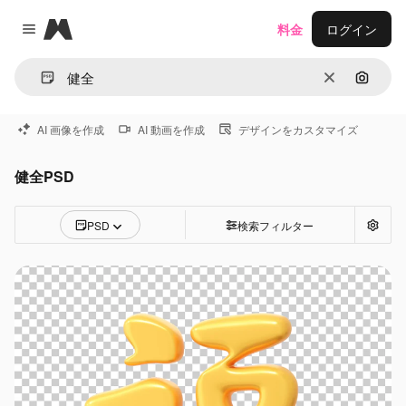
Magnific
料金
ログイン
Close menu
消去
画像で
AI 画像を作成
AI 動画を作成
デザインをカスタマイズ
健全PSD
PSD
検索フィルター