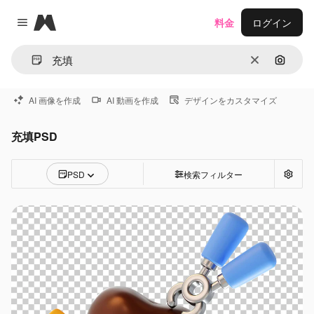
Magnific
料金
ログイン
Close menu
消去
画像で
AI 画像を作成
AI 動画を作成
デザインをカスタマイズ
充填PSD
PSD
検索フィルター