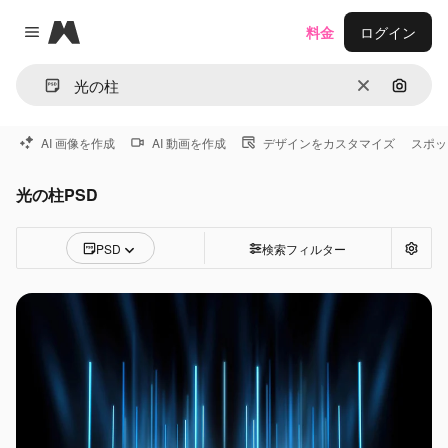
Magnific
料金
ログイン
Close menu
消去
画像で
AI 画像を作成
AI 動画を作成
デザインをカスタマイズ
スポッ
光の柱PSD
PSD
検索フィルター