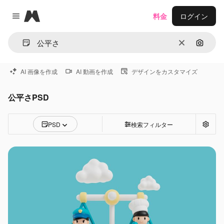
Magnific
料金
ログイン
Close menu
消去
画像で
AI 画像を作成
AI 動画を作成
デザインをカスタマイズ
公平さPSD
PSD
検索フィルター