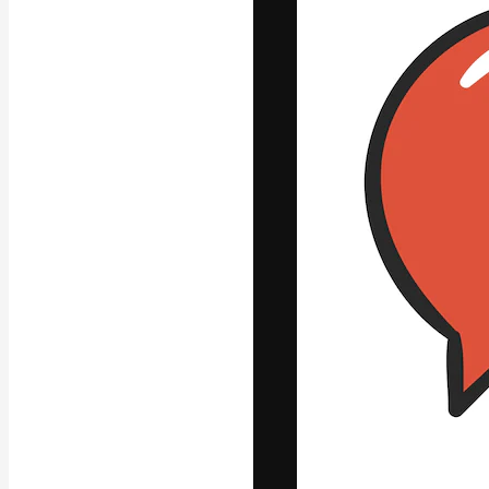
フォント
最高のクリエイ
ットフォーム。
店、スタジオを
います。
日本語
Copyright © 2010-