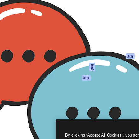
製品
はじめに
ティブ制作を導くためのプラ
Spaces
Academy
クリエイター、企業、代理
AI アシスタント
ドキュメント
含む100万人以上が利用して
AI 画像生成ツール
サポート
AI 動画生成ツール
利用規約
AI 音声合成ツール
プライバシーポリ
シー
ストックコンテン
ツ
オリジナル
新規
Claude/ChatGPT
クッキーポリシー
新
規
向けMCP
トラストセンター
エージェント
アフィリエイト
新規
API
法人向け
モバイルアプリ
すべてのMagnificツ
ール
2026
Freepik Company S.L.U.
無断複写・転載を禁じます
.
By clicking “Accept All Cookies”, you agr