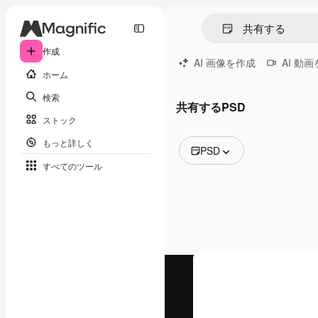
作成
AI 画像を作成
AI 動
ホーム
検索
共有するPSD
ストック
もっと詳しく
PSD
すべてのツール
全ての画像
ベクトル
イラスト
写真
PSD
テンプレート
モックアップ
動画
映像素材
モーショングラフィックス
動画テンプレート
アイコン
3D モデル