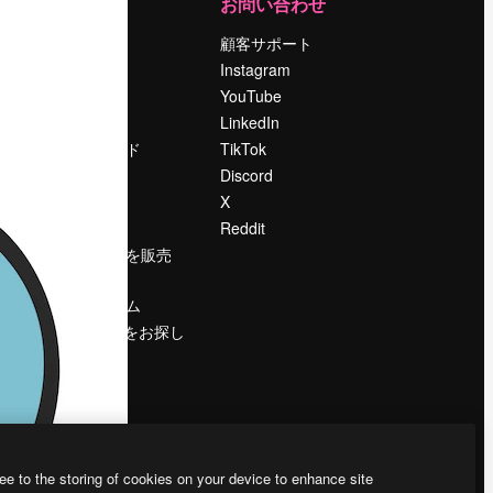
運営
お問い合わせ
料金
顧客サポート
会社概要
Instagram
Reviews
YouTube
採用情報
LinkedIn
検索トレンド
TikTok
ブログ
Discord
イベント
X
Slidesgo
Reddit
コンテンツを販売
する
プレスルーム
magnific.aiをお探し
ですか？
ee to the storing of cookies on your device to enhance site