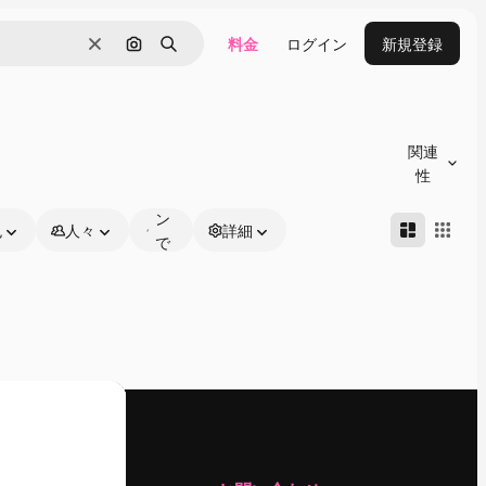
料金
ログイン
新規登録
消去
画像で検索
検索
オ
ン
関連
ラ
性
イ
ン
色
人々
詳細
で
編
集
可
能