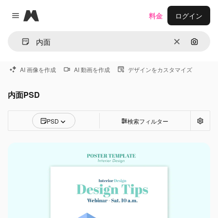
Magnific
料金
ログイン
Close menu
消去
画像で
AI 画像を作成
AI 動画を作成
デザインをカスタマイズ
内面PSD
PSD
検索フィルター