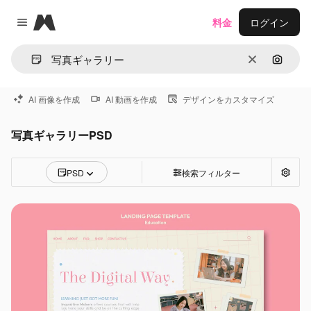
Magnific
料金
ログイン
Close menu
消去
画像で
AI 画像を作成
AI 動画を作成
デザインをカスタマイズ
写真ギャラリーPSD
PSD
検索フィルター