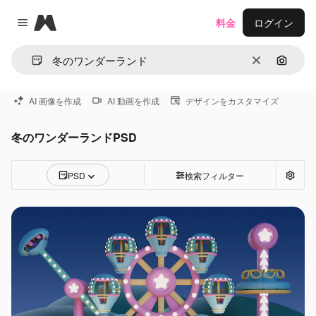
Magnific
料金
ログイン
Close menu
消去
画像で
AI 画像を作成
AI 動画を作成
デザインをカスタマイズ
冬のワンダーランドPSD
PSD
検索フィルター