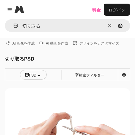
Magnific
料金
ログイン
Close menu
消去
画像で
AI 画像を作成
AI 動画を作成
デザインをカスタマイズ
切り取るPSD
PSD
検索フィルター