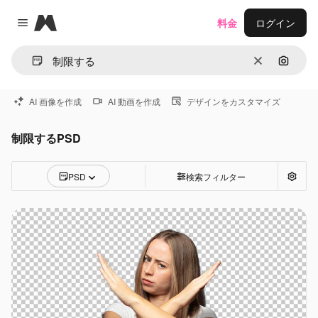
Magnific
料金
ログイン
Close menu
消去
画像で
AI 画像を作成
AI 動画を作成
デザインをカスタマイズ
制限するPSD
PSD
検索フィルター