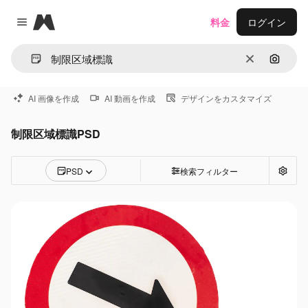
Magnific
料金
ログイン
Close menu
消去
画像で
AI 画像を作成
AI 動画を作成
デザインをカスタマイズ
制限区域標識PSD
PSD
検索フィルター