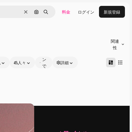
料金
ログイン
新規登録
消去
画像で検索
検索
オ
ン
関連
ラ
性
イ
ン
色
人々
詳細
で
編
集
可
能