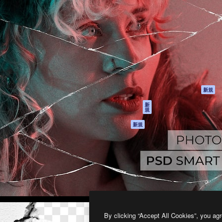
製品
はじめに
ティブ制作を導くためのプラ
Spaces
Academy
クリエイター、企業、代理
AI アシスタント
ドキュメント
含む100万人以上が利用して
AI 画像生成ツール
サポート
AI 動画生成ツール
利用規約
AI 音声合成ツール
プライバシーポリ
シー
ストックコンテン
ツ
オリジナル
新規
Claude/ChatGPT
クッキーポリシー
新
規
向けMCP
トラストセンター
エージェント
アフィリエイト
新規
API
法人向け
モバイルアプリ
すべてのMagnificツ
ール
2026
Freepik Company S.L.U.
無断複写・転載を禁じます
.
By clicking “Accept All Cookies”, you agr