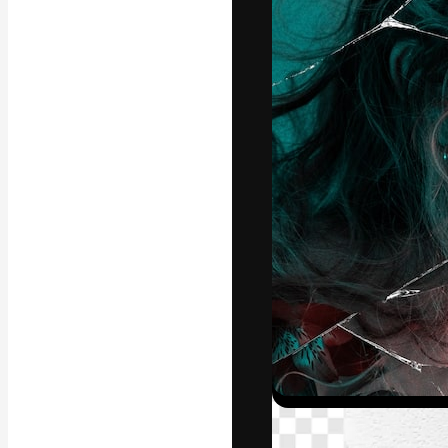
フォント
最高のクリエイ
ットフォーム。
店、スタジオを
います。
日本語
Copyright © 2010-