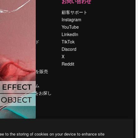
運営
お問い合わせ
料金
顧客サポート
会社概要
Instagram
Reviews
YouTube
採用情報
LinkedIn
検索トレンド
TikTok
ブログ
Discord
イベント
X
Slidesgo
Reddit
コンテンツを販売
する
プレスルーム
magnific.aiをお探し
ですか？
ee to the storing of cookies on your device to enhance site