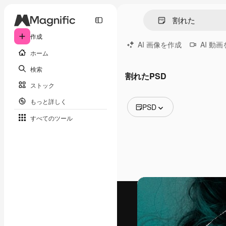
作成
AI 画像を作成
AI 動
ホーム
検索
割れたPSD
ストック
もっと詳しく
PSD
すべてのツール
全ての画像
ベクトル
イラスト
写真
PSD
テンプレート
モックアップ
動画
映像素材
モーショングラフィックス
動画テンプレート
アイコン
3D モデル