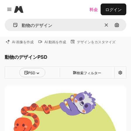
Magnific
料金
ログイン
Close menu
消去
画像で
AI 画像を作成
AI 動画を作成
デザインをカスタマイズ
動物のデザインPSD
PSD
検索フィルター