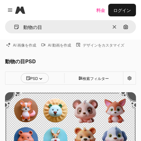
Magnific
料金
ログイン
Close menu
消去
画像で
AI 画像を作成
AI 動画を作成
デザインをカスタマイズ
動物の目PSD
PSD
検索フィルター