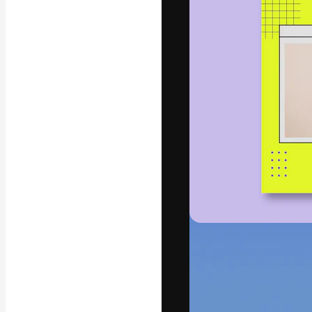
フォント
最高のクリエイ
ットフォーム。
店、スタジオを
います。
日本語
Copyright © 2010-