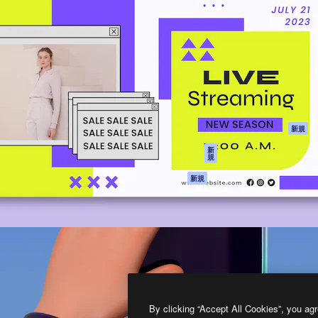
製品
はじめに
ティブ制作を導くためのプラ
Spaces
Academy
クリエイター、企業、代理
AI アシスタント
ドキュメント
含む100万人以上が利用して
AI 画像生成ツール
サポート
AI 動画生成ツール
利用規約
AI 音声合成ツール
プライバシーポリ
シー
ストックコンテン
ツ
オリジナル
新規
Claude/ChatGPT
クッキーポリシー
新
規
向けMCP
トラストセンター
エージェント
アフィリエイト
新規
API
法人向け
モバイルアプリ
すべてのMagnificツ
ール
2026
Freepik Company S.L.U.
無断複写・転載を禁じます
.
By clicking “Accept All Cookies”, you agr