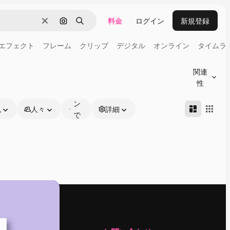
料金
ログイン
新規登録
消去
画像で検索
検索
エフェクト
フレーム
クリップ
デジタル
オンライン
タイムラ
オ
ン
関連
ラ
性
イ
ン
色
人々
詳細
で
編
集
可
能