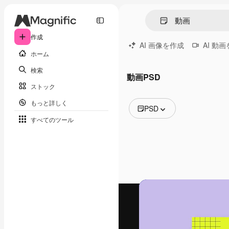
作成
AI 画像を作成
AI 動
ホーム
検索
動画PSD
ストック
もっと詳しく
PSD
すべてのツール
全ての画像
ベクトル
イラスト
写真
PSD
テンプレート
モックアップ
動画
映像素材
モーショングラフィックス
動画テンプレート
アイコン
3D モデル