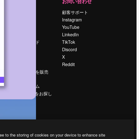
運営
お問い合わせ
料金
顧客サポート
会社概要
Instagram
Reviews
YouTube
採用情報
LinkedIn
検索トレンド
TikTok
ブログ
Discord
イベント
X
Slidesgo
Reddit
コンテンツを販売
する
プレスルーム
magnific.aiをお探し
ですか？
ee to the storing of cookies on your device to enhance site