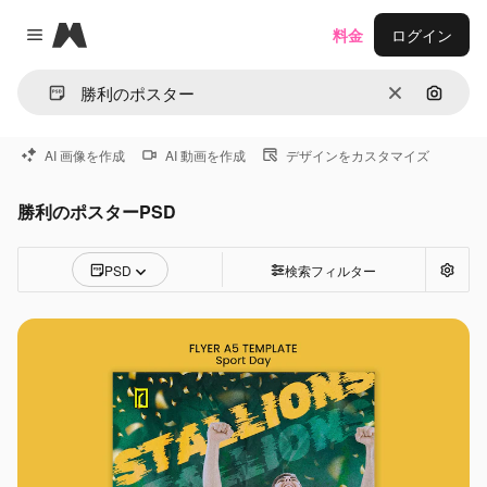
Magnific
料金
ログイン
Close menu
消去
画像で
AI 画像を作成
AI 動画を作成
デザインをカスタマイズ
勝利のポスターPSD
PSD
検索フィルター