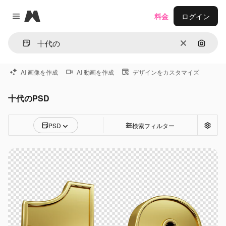
Magnific
料金
ログイン
Close menu
消去
画像で
AI 画像を作成
AI 動画を作成
デザインをカスタマイズ
十代のPSD
PSD
検索フィルター