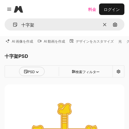
Magnific
料金
ログイン
Close menu
消去
画像で
AI 画像を作成
AI 動画を作成
デザインをカスタマイズ
光
十字架PSD
PSD
検索フィルター