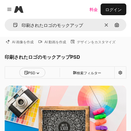
Magnific
料金
ログイン
Close menu
消去
画像で
AI 画像を作成
AI 動画を作成
デザインをカスタマイズ
印刷されたロゴのモックアップPSD
PSD
検索フィルター