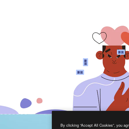
製品
はじめに
ティブ制作を導くためのプラ
Spaces
Academy
クリエイター、企業、代理
AI アシスタント
ドキュメント
含む100万人以上が利用して
AI 画像生成ツール
サポート
AI 動画生成ツール
利用規約
AI 音声合成ツール
プライバシーポリ
シー
ストックコンテン
ツ
オリジナル
新規
Claude/ChatGPT
クッキーポリシー
新
規
向けMCP
トラストセンター
エージェント
アフィリエイト
新規
API
法人向け
モバイルアプリ
すべてのMagnificツ
ール
2026
Freepik Company S.L.U.
無断複写・転載を禁じます
.
By clicking “Accept All Cookies”, you agr