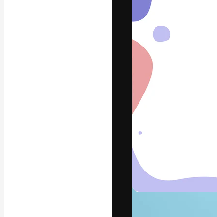
フォント
最高のクリエイ
ットフォーム。
店、スタジオを
います。
日本語
Copyright © 2010-