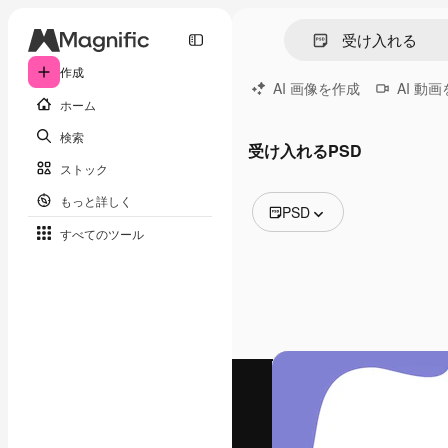
作成
AI 画像を作成
AI 動
ホーム
検索
受け入れるPSD
ストック
もっと詳しく
PSD
すべてのツール
全ての画像
ベクトル
イラスト
写真
PSD
テンプレート
モックアップ
動画
映像素材
モーショングラフィックス
動画テンプレート
アイコン
3D モデル