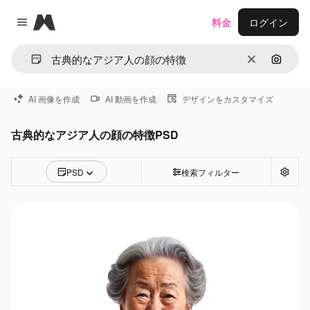
Magnific
料金
ログイン
Close menu
消去
画像で
AI 画像を作成
AI 動画を作成
デザインをカスタマイズ
古典的なアジア人の顔の特徴PSD
PSD
検索フィルター